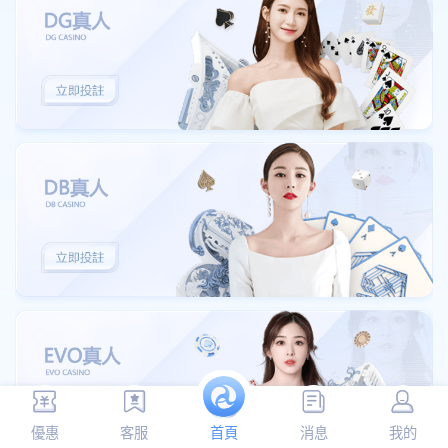
優惠
客服
首頁
消息
我的